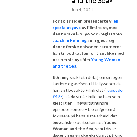
and the Sea»
Jun 4, 2024
For to år siden presenterte vi
en
spesialutgave
av Filmfrelst, med
den norske Hollywood-regissøren
Joachim Rønning
som gjest, og i
denne ferske episoden returnerer
han til podkasten for å snakke med
oss om sin nye film
Young Woman
and the Sea
.
Rønning snakket i detalj om sin egen
karriere og «reisen til Hollywood» da
han sist besøkte Filmfrelst (
i episode
#497
), så da vi nå skulle ha ham som
gjest igjen – nøyaktig hundre
episoder senere – ble enige om å
fokusere på hans siste arbeid, det
biografiske sportsdramaet
Young
Woman and the Sea
, som i disse
dager vises én uke eksklusivt på kino i