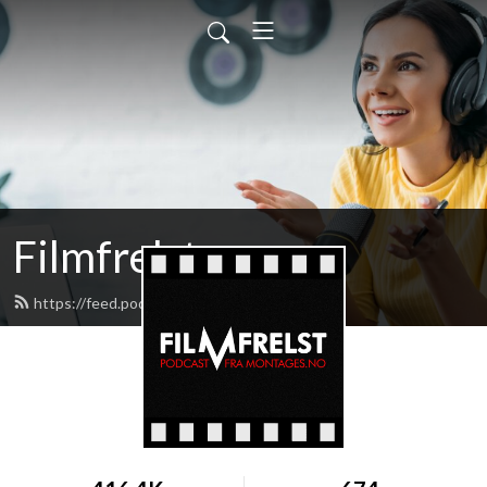
Filmfrelst
https://feed.podbean.com/filmfrelst/feed.xml