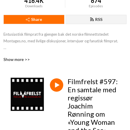
416.4K
674
Downloads
Episodes
Share
RSS
Entusiastisk filmprat fra gjengen bak det norske filmnettstedet 
Montages.no, med livlige diskusjoner, intervjuer og fanatisk filmprat. 

Kjenningsmelodien til Filmfrelst er laget av det norske bandet Ping.
Show more >>
Filmfrelst #597:
En samtale med
regissør
Joachim
Rønning om
«Young Woman