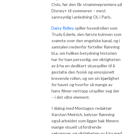
Oslo, før den får strømmepremiere på
Disney+ til sommeren – mest
sannsynlig i anledning OL i Paris.
Daisy Ridley
spiller hovedrollen som
Trudy Ederle, den første kvinnen som
svømte over den engelske kanal, og i
samtalen nedenfor forteller Rønning
bl.a. om hvilken betydning historien
har for ham personlig, om viktigheten
av å ha en dedikert skuespiller til å
gestalte den fysisk og emosjonelt
krevende rollen, og om sin kjærlighet
for havet og hvorfor så mange av
hans filmer nettopp utspiller seg der
– i det våte element.
I dialog med Montages-redaktør
Karsten Meinich, belyser Rønning
også arbeidet som ligger bak filmens
mange visuelt utfordrende
sekvenser, og viktigheten av å ha med